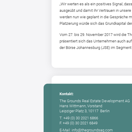
„Wir werten es als ein positives Signal, da
ausgeübt und damit ihr Vertrauen in unsere
werden nun wie geplant in die Gespräche mit
Platzierung würde sich das Grundkapital de
Vom 27. bis 29. November 2017 wird die Th
präsentiert sich das Unternehmen auch auf 
der Börse Johannesburg (JSE) im Segment A
Kontakt:
The Grounds Real Estate Development AG
Hans Wittmann, Vorstand
Leipziger Platz 3, 10117 Berlin
T. +49 (0) 30 2021 6866
F. +49 (0) 30 2021 6849
E-Mail: info@thegroundsag.com