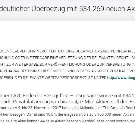
 deutlicher Überbezug mit 534.269 neuen Ak
EISEN VERBREITUNG, VERÖFFENTLICHUNG ODER WEITERGABE IN, INNERHAL
LICHUNG ODER WEITERGABE EINE VERLETZUNG DER RELEVANTEN RECHTLI
HT ZUR WEITERGABE, ZUR VERÖFFENTLICHUNG ODER ZUR VERBREITUNG IN
ER IN JAPAN BESTIMMT. DIESE MITTEILUNG IST KEIN ANGEBOT ZUM KAUF V
GEBEN. DER RELEVANTE WERTPAPIERPROSPEKT IST UNTER
http://www.the
ment AG: Ende der Bezugsfrist – insgesamt wurde mit 534.26
nde Privatplatzierung von bis zu 4,57 Mio. Aktien soll den Fre
traum vom 9. bis 23. November 2017 haben die Aktionäre der The Grounds Real
en bezogen. Damit sind 10,5 % der insgesamt bis zu 5.100.000 neuen Aktien z
für eine alte Aktie können 44 neue Aktien bezogen werden) gezeichnet worden,