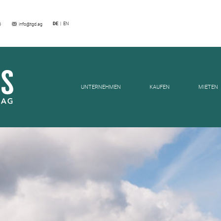
EILUNGEN
DE
EN
6
info@tgd.ag
UNTERNEHMEN
KAUFEN
MIETEN