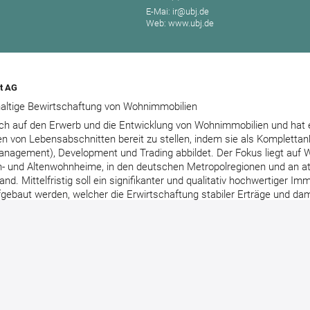
E-Mai: ir@ubj.de
Web: www.ubj.de
t AG
haltige Bewirtschaftung von Wohnimmobilien
ch auf den Erwerb und die Entwicklung von Wohnimmobilien und hat e
 von Lebensabschnitten bereit zu stellen, indem sie als Komplettanb
Management), Development und Trading abbildet. Der Fokus liegt auf
- und Altenwohnheime, in den deutschen Metropolregionen und an at
. Mittelfristig soll ein signifikanter und qualitativ hochwertiger Imm
ebaut werden, welcher die Erwirtschaftung stabiler Erträge und damit
 Grounds-Aktionäre ermöglicht. Die The Grounds-Gruppe strebt durc
und der damit einhergehenden Entwicklung der Marktkapitalisierung 
rnehmen an.