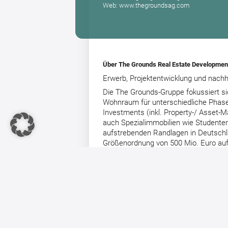
Web: www.thegroundsag.com
Über The Grounds Real Estate Developmen
Erwerb, Projektentwicklung und nach
Die The Grounds-Gruppe fokussiert si
Wohnraum für unterschiedliche Phasen
Investments (inkl. Property-/ Asset-
auch Spezialimmobilien wie Studenten
aufstrebenden Randlagen in Deutschland
Größenordnung von 500 Mio. Euro aufg
Dividendenausschüttungen an die The
Rahmen der Entwicklung von Wohnraum 
führenden deutschen Immobilienunte