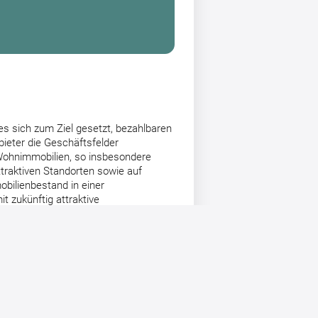
s sich zum Ziel gesetzt, bezahlbaren
ieter die Geschäftsfelder
 Wohnimmobilien, so insbesondere
traktiven Standorten sowie auf
obilienbestand in einer
 zukünftig attraktive
h die eigene Wertschöpfung im
die Positionierung als einer der