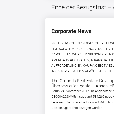
Ende der Bezugsfrist –
Corporate News
NICHT ZUR VOLLSTÄNDIGEN ODER TEILW
EINE SOLCHE VERBREITUNG, VERÖFFENT
DARSTELLEN WÜRDE. INSBESONDERE NIC
AMERIKA, IN AUSTRALIEN, IN KANADA OD
AUFFORDERUNG EIN KAUFANGEBOT ABZU
INVESTOR RELATIONS VERÖFFENTLICHT.
The Grounds Real Estate Develop
Überbezug festgestellt. Anschließe
Berlin, 24. November 2017. Im Angebotszei
DE000A2GSVV5) insgesamt 534.269 neue Akti
bei einem Bezugsverhältnis von 1:44 (d.h. 
Überbezugsrechts bezogen worden.