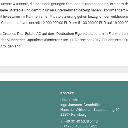
ss unsere Aktionäre, die den noch geringen Streubesitz repräsentieren, in eine
 neue Strategie und damit in unser Unternehmen gezeigt haben.“, kommentiert An
 Investoren im Rahmen einer Privatplatzierung gehen bezüglich der verbliebenen
r Gesellschaft von derzeit 12.900.000,00 EUR um 5.100.000,00 EUR auf 18.000.0
e Grounds Real Estate AG auf dem Deutschen Eigenkapitalforum in Frankfurt am
der Münchener Kapitalmarktkonferenz am 11. Dezember 2017. Für das erste Quart
ltX geplant.
Kontakt:
UBJ. GmbH
Ingo Janssen, Geschäftsführer
Haus der Wirtschaft, Kapstadtring 10
22297 Hamburg
T. +49 (0) 40 6378 5410
F. +49 (0) 40 6378 5423