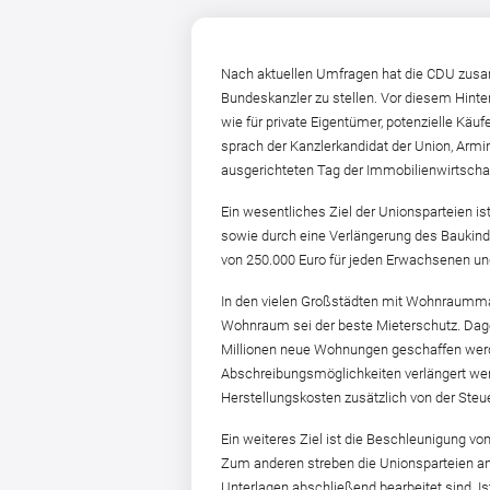
Nach aktuellen Umfragen hat die CDU zusa
Bundeskanzler zu stellen. Vor diesem Hin
wie für private Eigentümer, potenzielle K
sprach der Kanzlerkandidat der Union, Armi
ausgerichteten Tag der Immobilienwirtschaf
Ein wesentliches Ziel der Unionsparteien i
sowie durch eine Verlängerung des Baukind
von 250.000 Euro für jeden Erwachsenen un
In den vielen Großstädten mit Wohnraumma
Wohnraum sei der beste Mieterschutz. Dage
Millionen neue Wohnungen geschaffen werden
Abschreibungsmöglichkeiten verlängert wer
Herstellungskosten zusätzlich von der Steu
Ein weiteres Ziel ist die Beschleunigung vo
Zum anderen streben die Unionsparteien an
Unterlagen abschließend bearbeitet sind. Ist