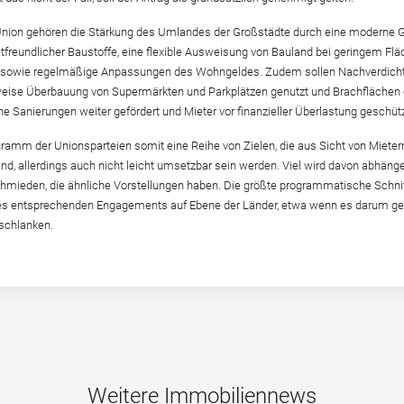
 Union gehören die Stärkung des Umlandes der Großstädte durch eine moderne 
reundlicher Baustoffe, eine flexible Ausweisung von Bauland bei geringem Flä
 sowie regelmäßige Anpassungen des Wohngeldes. Zudem sollen Nachverdicht
se Überbauung von Supermärkten und Parkplätzen genutzt und Brachflächen ent
he Sanierungen weiter gefördert und Mieter vor finanzieller Überlastung geschüt
ramm der Unionsparteien somit eine Reihe von Zielen, die aus Sicht von Mieter
 allerdings auch nicht leicht umsetzbar sein werden. Viel wird davon abhänge
 schmieden, die ähnliche Vorstellungen haben. Die größte programmatische Schni
nes entsprechenden Engagements auf Ebene der Länder, etwa wenn es darum geh
schlanken.
Weitere Immobiliennews