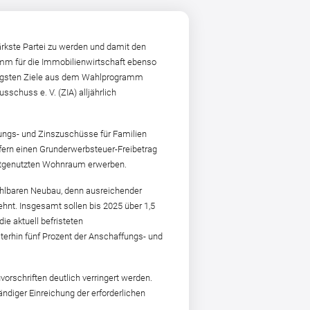
kste Partei zu werden und damit den
mm für die Immobilienwirtschaft ebenso
htigsten Ziele aus dem Wahlprogramm
chuss e. V. (ZIA) alljährlich
gungs- und Zinszuschüsse für Familien
ern einen Grunderwerbsteuer-Freibetrag
bstgenutzten Wohnraum erwerben.
hlbaren Neubau, denn ausreichender
nt. Insgesamt sollen bis 2025 über 1,5
e aktuell befristeten
erhin fünf Prozent der Anschaffungs- und
orschriften deutlich verringert werden.
diger Einreichung der erforderlichen