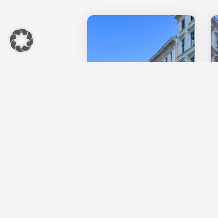
IW-Wohnindex Q2 2026:
Kaufpreise stabilisieren sich,
Angebotsmieten legen kräftig zu
Der Wohnimmobilienmarkt in
Deutschland sendet deutliche
Signale der Stabilisierung ...
30. Juli 2026