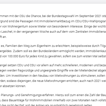
mmen mit der CSU die Chance, bei der Bundestagswahl im September 2021 stär
tergrund sind die Passagen mit Immobilienmarktbezug im CDU/CSU-Wahlprogra
äufer von Wohneigentum sowie Mieter von besonderem Interesse. Einige der wic
n Laschet, in der vergangenen Woche auch auf dem vom Zentralen Immobilienauss
t an.
st es, Familien den Weg zum Eigenheim zu erleichtern, beispielsweise durch Til
ergeldes. Zudem soll es den Bundesländern ermöglicht werden, Immobilienkäuf
d von 100.000 Euro für jedes Kind zu gewähren, sofern sie zum ersten Mal sel
ngel setzen CDU und CSU vor allem auf mehr, schnelleren, modernen und beza
gen werden fragwürdige und ungeeignete Eingriffe wie der Mietendeckel abgeleh
. Um Investitionen in den Neubau von Mietwohnungen zu stimulieren, sollen di
den, sodass diejenigen, die neue Mietwohnungen errichten, auch nach 2021 weit
er absetzen können.
n Planungs- und Genehmigungsverfahren. Hierzu soll zum einen die Zahl der Bauv
, dass Bauanträge für Wohnimmobilien innerhalb von zwei Monaten nach vollstän
 das nicht der Fall, soll der Antrag als grundsätzlich genehmigt gelten.