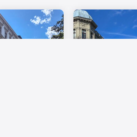
Europas Wohnungsmärkte im
Vergleich: Mehr Regulierung
allein schafft keinen neuen
Wohnungsbestand in Deutschland
Wohnraum
wächst weiter – regionale
Die Wohnungsmärkte in Europa
Engpässe bleiben dennoch
stehen trotz sehr