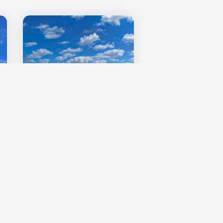
Berliner Investmentmarkt zur
Jahresmitte: Gewerbe bleibt
verhalten, Wohnsegment zeigt
sich stabiler
Der Berliner
Immobilieninvestmentmarkt zeigt
zur Jahresmitte ein geteiltes Bild.