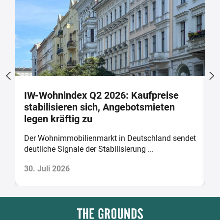
IW-Wohnindex Q2 2026: Kaufpreise
W
stabilisieren sich, Angebotsmieten
w
legen kräftig zu
b
Der Wohnimmobilienmarkt in Deutschland sendet
D
deutliche Signale der Stabilisierung ...
v
30. Juli 2026
2