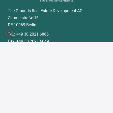
The Grounds Real Estate Development AG
Zimmerstraße 16
DE-10969 Berlin
Tel.:
+49 30 2021 6866
Fax:
+49 30 2021 6849
E-Mail:
info@tgd.ag
Mitglied im
Alle hier genannten Markenzeichen sind Besitz der
jeweiligen Besitzer. © 2026 The Grounds Real Estate