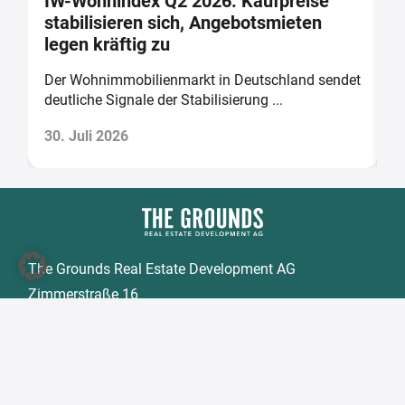
IW-Wohnindex Q2 2026: Kaufpreise
W
stabilisieren sich, Angebotsmieten
w
legen kräftig zu
b
Der Wohnimmobilienmarkt in Deutschland sendet
D
deutliche Signale der Stabilisierung ...
v
30. Juli 2026
2
The Grounds Real Estate Development AG
Zimmerstraße 16
DE-10969 Berlin
Tel.:
+49 30 2021 6866
Fax:
+49 30 2021 6849
E-Mail:
info@tgd.ag