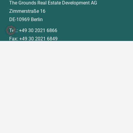
The Grounds Real Estate Development AG
Zimmerstraße 16
DE-10969 Berlin
Tel.:
+49 30 2021 6866
Fax:
+49 30 2021 6849
E-Mail:
info@tgd.ag
Mitglied im
Alle hier genannten Markenzeichen sind Besitz der
jeweiligen Besitzer. © 2026 The Grounds Real Estate
Development AG. Alle Rechte vorbehalten.