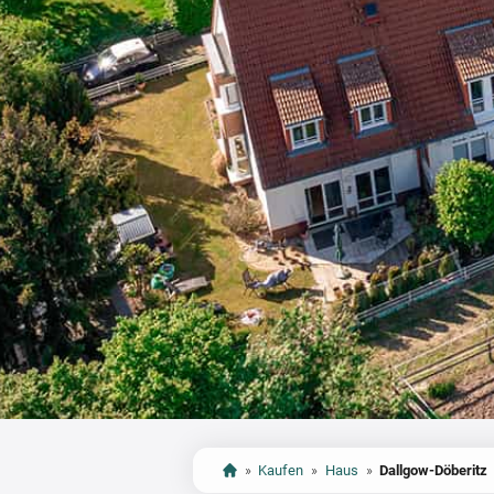
»
Kaufen
»
Haus
»
Dallgow-Döberitz