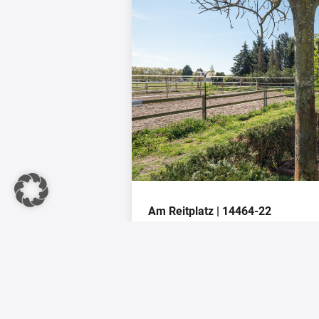
Am Reitplatz | 14464-22
Wohnfläche:
ca. 118 m²
Nutzfläche:
ca. 180 m²
Zimmer:
4
Vermietet:
Ja
Kaufpreis:
440.000 €