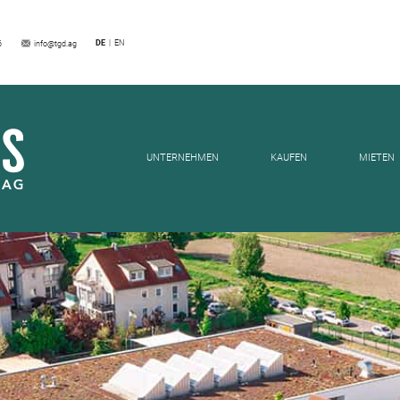
 GRÜNEN: HAUS KAUFEN
DE
EN
6
info@tgd.ag
UNTERNEHMEN
KAUFEN
MIETEN