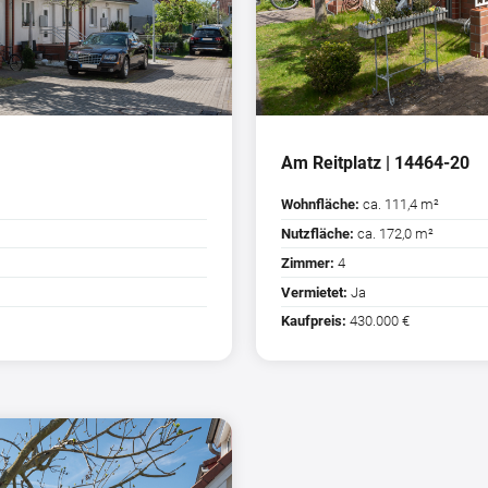
Am Reitplatz | 14464-20
Wohnfläche:
ca. 111,4 m²
Nutzfläche:
ca. 172,0 m²
Zimmer:
4
Vermietet:
Ja
Kaufpreis:
430.000 €