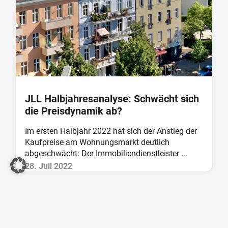
JLL Halbjahresanalyse: Schwächt sich
die Preisdynamik ab?
Im ersten Halbjahr 2022 hat sich der Anstieg der
Kaufpreise am Wohnungsmarkt deutlich
abgeschwächt: Der Immobiliendienstleister ...
28. Juli 2022
«
‹
29
30
31
32
33
34
35
36
37
›
»