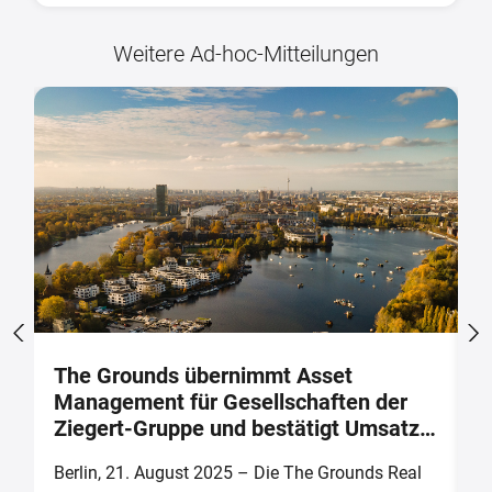
Weitere Ad-hoc-Mitteilungen
The Grounds übernimmt Asset
V
Management für Gesellschaften der
Ü
Ziegert-Gruppe und bestätigt Umsatz-
f
und Ergebnisprognose für 2025
i
Berlin, 21. August 2025 – Die The Grounds Real
B