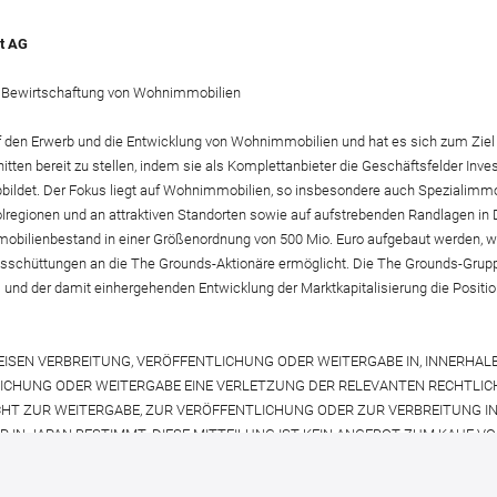
t AG
ge Bewirtschaftung von Wohnimmobilien
f den Erwerb und die Entwicklung von Wohnimmobilien und hat es sich zum Ziel
en bereit zu stellen, indem sie als Komplettanbieter die Geschäftsfelder Invest
ldet. Der Fokus liegt auf Wohnimmobilien, so insbesondere auch Spezialimmo
egionen und an attraktiven Standorten sowie auf aufstrebenden Randlagen in Deu
mmobilienbestand in einer Größenordnung von 500 Mio. Euro aufgebaut werden, we
ausschüttungen an die The Grounds-Aktionäre ermöglicht. Die The Grounds-Grup
d der damit einhergehenden Entwicklung der Marktkapitalisierung die Position
EISEN VERBREITUNG, VERÖFFENTLICHUNG ODER WEITERGABE IN, INNERHAL
LICHUNG ODER WEITERGABE EINE VERLETZUNG DER RELEVANTEN RECHTLI
HT ZUR WEITERGABE, ZUR VERÖFFENTLICHUNG ODER ZUR VERBREITUNG IN
ER IN JAPAN BESTIMMT. DIESE MITTEILUNG IST KEIN ANGEBOT ZUM KAUF V
GEBEN. DER RELEVANTE WERTPAPIERPROSPEKT IST UNTER
http://www.the