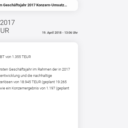
The Grounds Real Estate Development AG erzielt im Geschäftsjahr 2017 Konzern-Umsatzerlöse von 18.945 TEUR und ein EBT von 1.355 TEUR
 2017
EUR
19. April 2018 - 13:06 Uhr
EBT von 1.355 TEUR
ersten Geschäftsjahr im Rahmen der in 2017
tentwicklung und die nachhaltige
zerlösen von 18.945 TEUR (geplant 19.265
wie ein Konzernergebnis von 1.197 (geplant