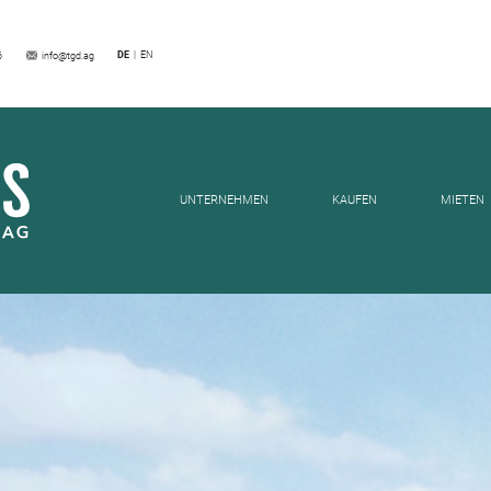
EILUNGEN
DE
EN
6
info@tgd.ag
UNTERNEHMEN
KAUFEN
MIETEN