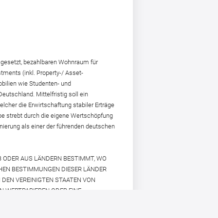
 gesetzt, bezahlbaren Wohnraum für
ments (inkl. Property-/ Asset-
bilien wie Studenten- und
tschland. Mittelfristig soll ein
lcher die Erwirtschaftung stabiler Erträge
pe strebt durch die eigene Wertschöpfung
ierung als einer der führenden deutschen
B ODER AUS LÄNDERN BESTIMMT, WO
CHEN BESTIMMUNGEN DIESER LÄNDER
 DEN VEREINIGTEN STAATEN VON
ON WERTPAPIEREN ODER EINE
groundsag.com/de/
IN DER RUBRIK