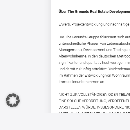
Über The Grounds Real Estate Developmen
Erwerb, Projektentwicklung und nachhalti
Die The Grounds-Gruppe fokussiert sich au
unterschiedliche Phasen von Lebensabschnitt
Management), Development und Trading abbi
Altenwohnheime, in den deutschen Metropolr
signifikanter und qualitativ hochwertiger I
und damit zukünftig attraktive Dividenden
im Rahmen der Entwicklung von Wohnraum un
Immobilienunternehmen an.
NICHT ZUR VOLLSTÄNDIGEN ODER TEILW
EINE SOLCHE VERBREITUNG, VERÖFFENT
DARSTELLEN WÜRDE. INSBESONDERE NIC
AMERIKA, IN AUSTRALIEN, IN KANADA OD
AUFFORDERUNG EIN KAUFANGEBOT ABZU
INVESTOR RELATIONS VERÖFFENTLICHT.