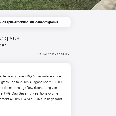
The Grounds Real Estate Development AG beschließt Kapitalerhöhung aus genehmigtem Kapital gegen Sacheinlage von 89,9% der Anteile an der Capstone Opportunities AG
ung aus
der
15. Juli 2020 - 20:24 Uhr
ute beschlossen 89,9 % der Anteile an der
migtem Kapital durch Ausgabe von 2.700.000
und die nachhaltige Bewirtschaftung von
opment AG. Das Gesamtinvestitionsvolumen
velopment AG um 104 Mio. EUR auf insgesamt