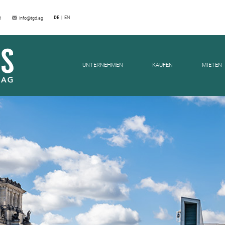
DE
EN
6
info@tgd.ag
EILUNGEN
UNTERNEHMEN
KAUFEN
MIETEN