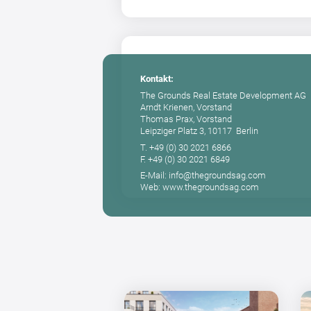
Kontakt:
The Grounds Real Estate Development AG
Arndt Krienen, Vorstand
Thomas Prax, Vorstand
Leipziger Platz 3, 10117 Berlin
T. +49 (0) 30 2021 6866
F. +49 (0) 30 2021 6849
E-Mail: info@thegroundsag.com
Web: www.thegroundsag.com