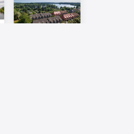
The Grounds erwirbt
Einfamilienhaus-Portfolio in
Potsdam und Umgebung
Berlin, 19. Dezember 2024 – Die
The Grounds Real ...
19. Dezember 2024
Mitglied im