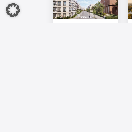
The Grounds: Umwandlung der in
2023/2024 begebenen Anleihe im
Volumen von EUR 17 Mio. in eine
Hybrid-Anleihe
Berlin, 18. Dezember 2025 – Die
The Grounds Real ...
18. Dezember 2025
The 
Zimm
DE-1