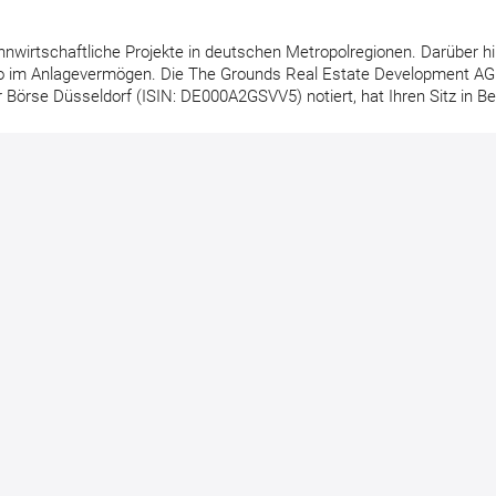
hnwirtschaftliche Projekte in deutschen Metropolregionen. Darüber h
o im Anlagevermögen. Die The Grounds Real Estate Development AG
örse Düsseldorf (ISIN: DE000A2GSVV5) notiert, hat Ihren Sitz in Berl
Weitere Pressemitteilungen
Umsatzrückgang führt 2024
Aufsichtsrat von The Grounds
erneut zu negativem
ernennt Andrew Wallis zum
Konzernergebnis bei The Grounds
Finanzvorstand (CFO) der
– ausgeglichenes Ergebnis für
Gesellschaft