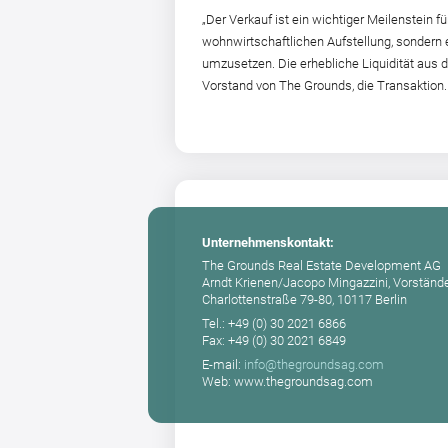
„Der Verkauf ist ein wichtiger Meilenstein 
wohnwirtschaftlichen Aufstellung, sondern 
umzusetzen. Die erhebliche Liquidität aus
Vorstand von The Grounds, die Transaktion.
Unternehmenskontakt:
The Grounds Real Estate Development AG
Arndt Krienen/Jacopo Mingazzini, Vorständ
Charlottenstraße 79-80, 10117 Berlin
Tel.: +49 (0) 30 2021 6866
Fax: +49 (0) 30 2021 6849
E-mail:
info@thegroundsag.com
Web: www.thegroundsag.com