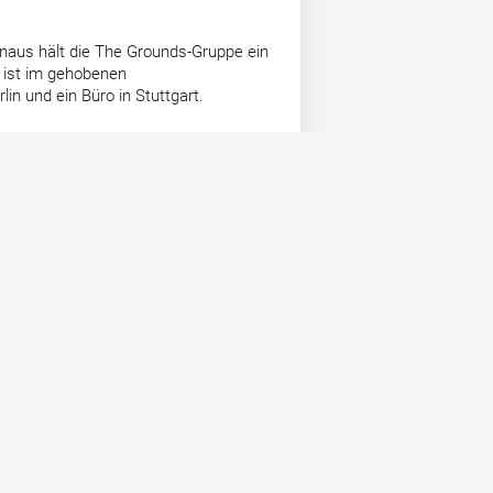
inaus hält die The Grounds-Gruppe ein
 ist im gehobenen
in und ein Büro in Stuttgart.
Nach dem erfolgreichen
Abschluss der
Barkapitalerhöhung: Stelios
Theodosiou und Daniel Wöhler im