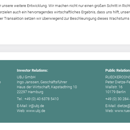
für unsere weitere Entwicklung. Wir machen nicht nur einen großen Schritt in Ric
erzielen auch ein hervorragendes wirtschaftliches Ergebnis, dass uns hilft, un
 der Transaktion setzen wir überwiegend zur Beschleunigung dieses Wachstums 
Investor Relations:
Public Relation
UBJ GmbH
RUECKERCON
e
Ingo Janssen, Geschäftsführer
Peter Dietze-F
Haus der Wirtschaft, Kapstadtring 10
Wallstr. 16
22297 Hamburg
10179 Berlin
Tel.: +49 (0) 40 6378 5410
+49 (0) 30 284
E-Mail: ir@ubj.de
E-Mail: dietze
Web: www.ubj.de
Web: www.ruec