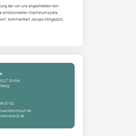
htung der von uns angestrebten rein
sere ambitionierten Wachstumsziele
ein“, kommentiert Jacopo Mingazzini,
s:
SULT GmbH
elberg
 49 87 62
@rueckerconsult.de
kerconsult.de