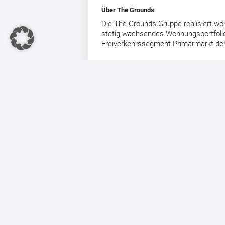
Über The Grounds
Die The Grounds-Gruppe realisiert wo
stetig wachsendes Wohnungsportfoli
Freiverkehrssegment Primärmarkt der B
The Grounds reduziert
Konzernverlust im ersten
Halbjahr 2025 deutlich und
bestätigt Jahresprognose