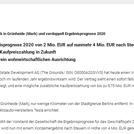
 in Grünheide (Mark) und verdoppelt Ergebnisprognose 2020
sprognose 2020 von 2 Mio. EUR auf nunmehr 4 Mio. EUR nach Ste
 Kaufpreiszahlung in Zukunft
rein wohnwirtschaftlichen Ausrichtung
Estate Development AG (The Grounds/ ISIN: DE000A2GSVV5) hat heute einen Ver
 im laufenden Jahr ergebniswirksam wird. Der Vertrag sieht einen sofort fällige
iegt, und eine mögliche zusätzliche Kaufpreiszahlung von bis zu 9,75 Mio. EUR
 Grünheide (Mark), nur wenige Kilometer von der Stadtgrenze Berlins entfernt. 
ktroauto-Herstellers Tesla errichtet.
öht der Vorstand der Gesellschaft die Ergebnisprognose für das Geschäftsjahr
UR wird nun mit einem Konzernergebnis nach Steuern in Höhe von 4 Mio. EUR ger