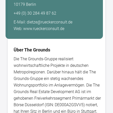
10179 Berlin
+49 (0) 30 284 49 87 62
E-Mail: dietze@rueckerconsult.de
Web: www.rueckerconsult.de
Über The Grounds
Die The Grounds-Gruppe realisiert
wohnwirtschaftliche Projekte in deutschen
Metropolregionen. Darüber hinaus hält die The
Grounds-Gruppe ein stetig wachsendes
Wohnungsportfolio im Anlagevermögen. Die The
Grounds Real Estate Development AG ist im
gehobenen Freiverkehrssegment Primärmarkt der
Börse Düsseldorf (ISIN: DE000A2GSVV5) notiert,
hat Ihren Sitz in Berlin und ein Büro in Stuttgart.