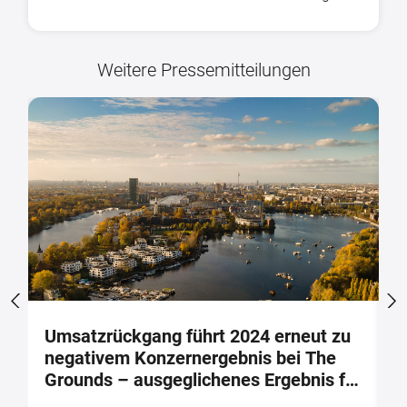
Weitere Pressemitteilungen
t
Umsatzrückgang führt 2024 erneut zu
A
negativem Konzernergebnis bei The
A
Grounds – ausgeglichenes Ergebnis für
(
2025 prognostiziert