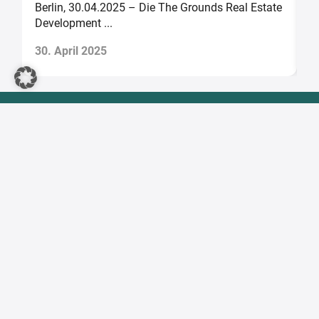
te
Berlin, 30.04.2025 – Die The Grounds Real Estate
B
Development ...
Th
30. April 2025
2
The Grounds Real Estate Development AG
Zimmerstraße 16
DE-10969 Berlin
Tel.:
+49 30 2021 6866
Fax:
+49 30 2021 6849
E-Mail:
info@tgd.ag