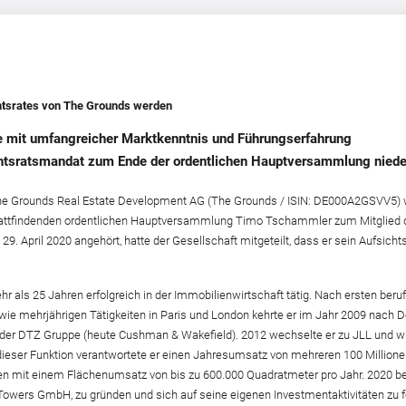
htsrates von The Grounds werden
 mit umfangreicher Marktkenntnis und Führungserfahrung
htsratsmandat zum Ende der ordentlichen Hauptversammlung niede
The Grounds Real Estate Development AG (The Grounds / ISIN: DE000A2GSVV5) w
stattfindenden ordentlichen Hauptversammlung Timo Tschammler zum Mitglied d
29. April 2020 angehört, hatte der Gesellschaft mitgeteilt, dass er sein Aufsi
 als 25 Jahren erfolgreich in der Immobilienwirtschaft tätig. Nach ersten beru
owie mehrjährigen Tätigkeiten in Paris und London kehrte er im Jahr 2009 nach
 der DTZ Gruppe (heute Cushman & Wakefield). 2012 wechselte er zu JLL und
In dieser Funktion verantwortete er einen Jahresumsatz von mehreren 100 Millio
en mit einem Flächenumsatz von bis zu 600.000 Quadratmeter pro Jahr. 2020 bee
wers GmbH, zu gründen und sich auf seine eigenen Investmentaktivitäten zu f