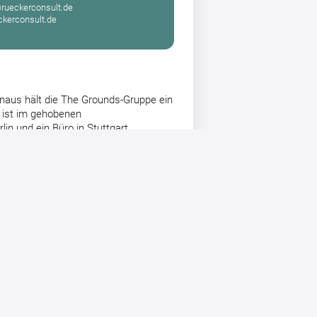
@rueckerconsult.de
kerconsult.de
inaus hält die The Grounds-Gruppe ein
 ist im gehobenen
in und ein Büro in Stuttgart.