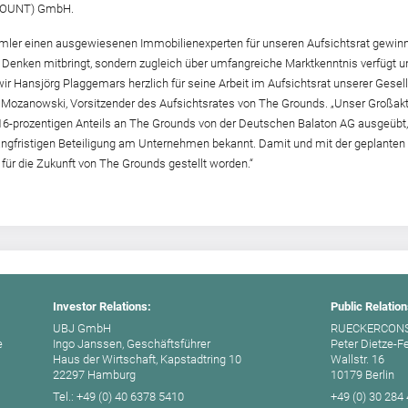
(MOUNT) GmbH.
mler einen ausgewiesenen Immobilienexperten für unseren Aufsichtsrat gewinne
enken mitbringt, sondern zugleich über umfangreiche Marktkenntnis verfügt u
wir Hansjörg Plaggemars herzlich für seine Arbeit im Aufsichtsrat unserer Gese
ric Mozanowski, Vorsitzender des Aufsichtsrates von The Grounds. „Unser Großa
,16-prozentigen Anteils an The Grounds von der Deutschen Balaton AG ausgeübt,
r langfristigen Beteiligung am Unternehmen bekannt. Damit und mit der geplant
für die Zukunft von The Grounds gestellt worden.“
Investor Relations:
Public Relation
UBJ GmbH
RUECKERCON
e
Ingo Janssen, Geschäftsführer
Peter Dietze-F
Haus der Wirtschaft, Kapstadtring 10
Wallstr. 16
22297 Hamburg
10179 Berlin
Tel.: +49 (0) 40 6378 5410
+49 (0) 30 284