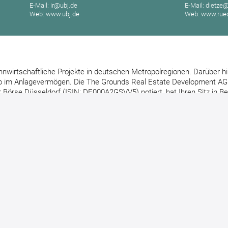
E-Mail: ir@ubj.de
E-Mail: dietze
Web: www.ubj.de
Web: www.ruec
hnwirtschaftliche Projekte in deutschen Metropolregionen. Darüber h
o im Anlagevermögen. Die The Grounds Real Estate Development AG
örse Düsseldorf (ISIN: DE000A2GSVV5) notiert, hat Ihren Sitz in Berl
Weitere Pressemitteilungen