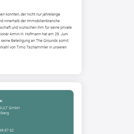
n konnten, der nicht nur jahrelange
nd innerhalb der Immobilienbranche
llschaft und wünschen ihm für seine private
ktionär Armin H. Hofmann hat am 29. Juni
 seine Beteiligung an The Grounds somit
en Wahl von Timo Tschammler in unseren
s:
SULT GmbH
elberg
 49 87 62