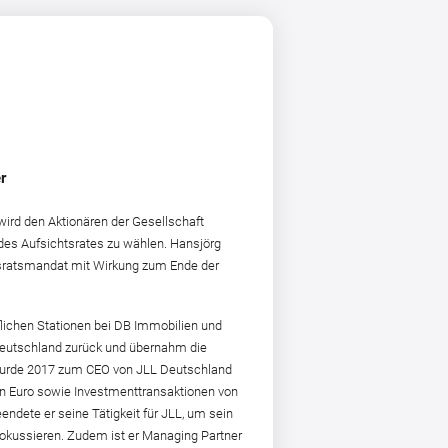
r
ird den Aktionären der Gesellschaft
es Aufsichtsrates zu wählen. Hansjörg
chtsratsmandat mit Wirkung zum Ende der
flichen Stationen bei DB Immobilien und
 Deutschland zurück und übernahm die
 wurde 2017 zum CEO von JLL Deutschland
nen Euro sowie Investmenttransaktionen von
ndete er seine Tätigkeit für JLL, um sein
okussieren. Zudem ist er Managing Partner