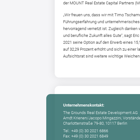
der MOUNT Real Estate Capital Partners 
„Wir freuen uns, dass wir mit Timo Tscham
Führungserfahrung und unternehmerisches D
hervorragend vernetzt ist. Zugleich danken 
und berufliche Zukunft alles Gute“, sagt E
2021 seine Option auf den Erwerb eines 15
auf 32,29 Prozent erhöht und sich zu eine
Aufsichtsrat sind weitere wichtige Weichen 
Unternehmenskontakt:
The Grounds Real Estate Development AG
Arndt Krienen/Jacopo Mingazzini, Vorständ
Charlottenstraße 79-80, 10117 Berlin
Tel.: +49 (0) 30 2021 6866
Fax: +49 (0) 30 2021 6849