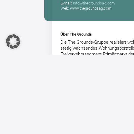
E-mail:
info@thegroundsag.com
Web: www.thegroundsag.com
Über The Grounds
Die The Grounds-Gruppe realisiert wo
stetig wachsendes Wohnungsportfoli
Freiverkehrssegment Primärmarkt der B