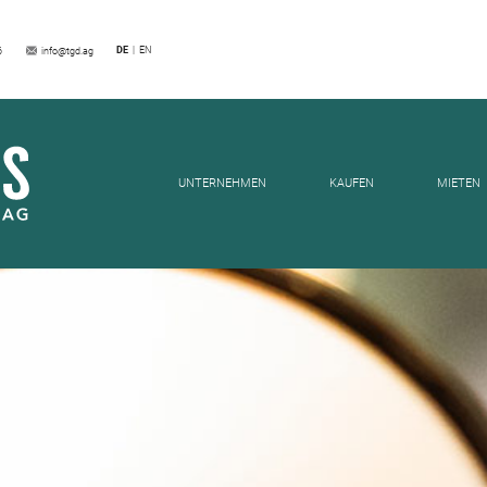
DE
EN
EILUNGEN
6
info@tgd.ag
UNTERNEHMEN
KAUFEN
MIETEN