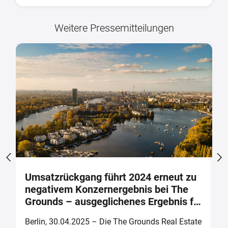
Weitere Pressemitteilungen
t
Umsatzrückgang führt 2024 erneut zu
A
negativem Konzernergebnis bei The
A
Grounds – ausgeglichenes Ergebnis für
(
2025 prognostiziert
te
Berlin, 30.04.2025 – Die The Grounds Real Estate
B