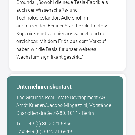
Grounds. „Sowohl die neue Tesla-Fabrik als
auch der Wissenschafts- und
Technologiestandort Adlershof im
angrenzenden Berliner Stadtbezirk Treptow-
Köpenick sind von hier aus schnell und gut
erreichbar. Mit dem Erlös aus dem Verkauf
haben wir die Basis für unser weiteres
Wachstum signifikant gestärkt.“
Unternehmenskontakt:
The Grounds Real Estate Development AG
Arndt Krienen/Jacopo Mingazzini, Vorstände
Charlottenstraße 79-80, 10117 Berlin
Tel.: +49 (0) 30 2021 6866
Fax: +49 (0) 30 2021 6849