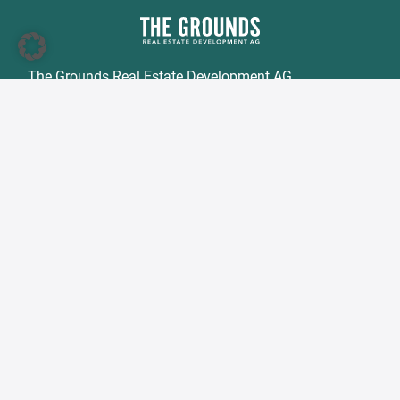
The Grounds Real Estate Development AG
Zimmerstraße 16
DE-10969 Berlin
Tel.:
+49 30 2021 6866
Fax:
+49 30 2021 6849
E-Mail:
info@tgd.ag
Mitglied im