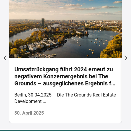
t
Umsatzrückgang führt 2024 erneut zu
A
negativem Konzernergebnis bei The
A
Grounds – ausgeglichenes Ergebnis für
(
2025 prognostiziert
te
Berlin, 30.04.2025 – Die The Grounds Real Estate
B
Development ...
Th
30. April 2025
2