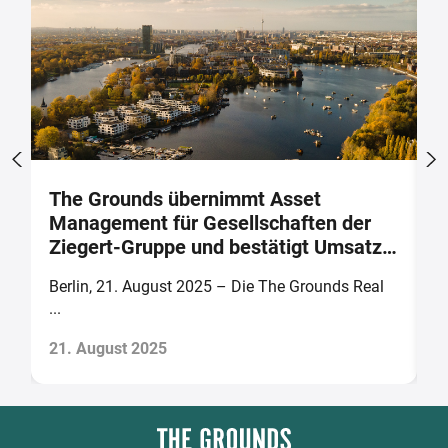
The Grounds übernimmt Asset
V
Management für Gesellschaften der
Ü
Ziegert-Gruppe und bestätigt Umsatz-
f
und Ergebnisprognose für 2025
i
Berlin, 21. August 2025 – Die The Grounds Real
B
...
21. August 2025
1