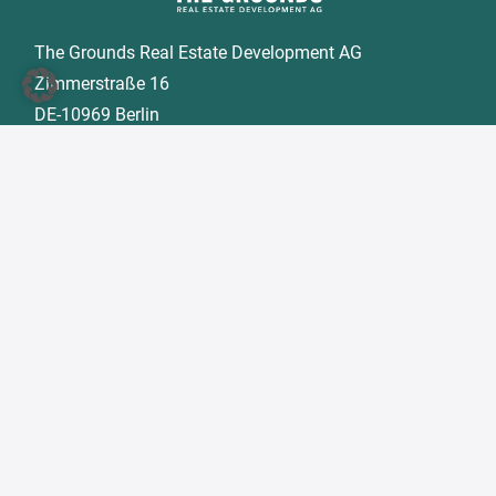
The Grounds Real Estate Development AG
Zimmerstraße 16
DE-10969 Berlin
Tel.:
+49 30 2021 6866
Fax:
+49 30 2021 6849
E-Mail:
info@tgd.ag
Mitglied im
Alle hier genannten Markenzeichen sind Besitz der
jeweiligen Besitzer. © 2026 The Grounds Real Estate