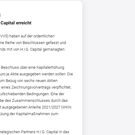
1
Capital erreicht
VV5) haben auf der ordentlichen
ine Reihe von Beschlüssen gefasst und
nds mit von H.I.G. Capital gemanagten
r Beschluss über eine Kapitalerhöhung
uro je Aktie ausgegeben werden sollen. Die
 zum Bezug von sechs neuen Aktien
 eines Zeichnungsvorvertrags verpflichtet,
 aufschiebenden Bedingungen. Eine der
reigabe des Zusammenschlusses durch das
haft ausgegebenen Anleihe 2021/2027 (WKN:
setzung der Kapitalmaßnahmen zum
ategischen Partners H.I.G. Capital in das