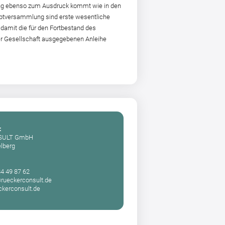
ng ebenso zum Ausdruck kommt wie in den
uptversammlung sind erste wesentliche
 damit die für den Fortbestand des
r Gesellschaft ausgegebenen Anleihe
:
SULT GmbH
elberg
84 49 87 62
@rueckerconsult.de
kerconsult.de