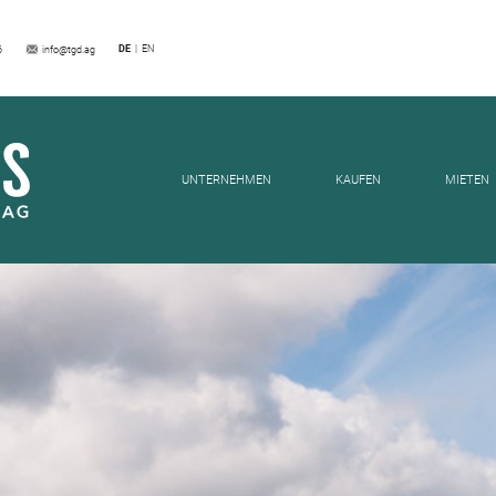
DE
EN
6
info@tgd.ag
EILUNGEN
UNTERNEHMEN
KAUFEN
MIETEN