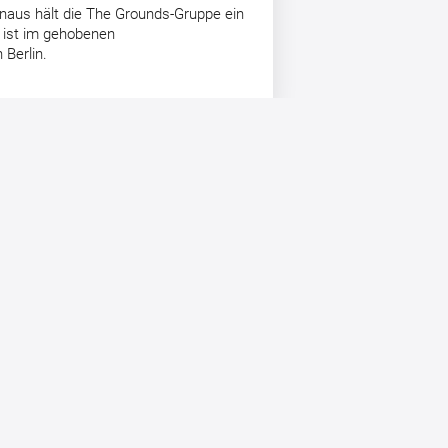
inaus hält die The Grounds-Gruppe ein
 ist im gehobenen
Berlin.
Nach dem erfolgreichen
Abschluss der
Barkapitalerhöhung: Stelios
Theodosiou und Daniel Wöhler im
Aufsichtsrat
Berlin, 22. Januar 2025 – Die The
Grounds Real ...