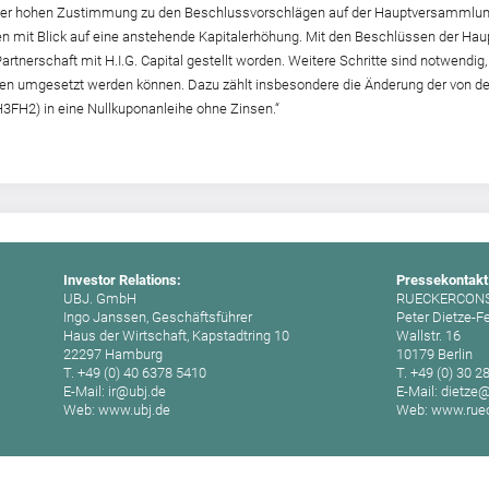
 der hohen Zustimmung zu den Beschlussvorschlägen auf der Hauptversammlu
en mit Blick auf eine anstehende Kapitalerhöhung. Mit den Beschlüssen der Ha
tnerschaft mit H.I.G. Capital gestellt worden. Weitere Schritte sind notwendig,
 umgesetzt werden können. Dazu zählt insbesondere die Änderung der von de
FH2) in eine Nullkuponanleihe ohne Zinsen.“
Investor Relations:
Pressekontakt
UBJ. GmbH
RUECKERCON
Ingo Janssen, Geschäftsführer
Peter Dietze-F
Haus der Wirtschaft, Kapstadtring 10
Wallstr. 16
22297 Hamburg
10179 Berlin
T. +49 (0) 40 6378 5410
T. +49 (0) 30 2
E-Mail: ir@ubj.de
E-Mail: dietze
Web: www.ubj.de
Web: www.ruec