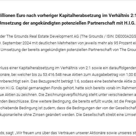
llionen Euro nach vorheriger Kapitalherabsetzung im Verhältnis 2:
Umsetzung der angekündigten potenziellen Partnerschaft mit H.I.G. 
 der The Grounds Real Estate Development AG (The Grounds / ISIN: DE000A2GS
September 2024 mit deutlichen Mehrheiten von jeweils mehr als 95 Prozent e
 Umsetzung der bereits angekündigten potenziellen Partnerschaft von The Grou
luss einer Kapitalherabsetzung im Verhältnis von 2:1 sowie ein darauffolgende
onäre, bei welcher bis zu 53.416.548 neue Aktien zum Ausgabebetrag von 1,00 E
nnberechtigt sein. Das Bezugsrecht beträgt 1:6, sodass eine bestehende Aktie
 von H.I.G. Capital gemanagten Fonds gehört, hatte sich bereits vorab im Rahmen
ue Aktien zu zeichnen. Die Zeichnungsverpflichtung steht unter verschiedenen
den Beschlüsse. Eine weitere Bedingung, die bereits erfüllt wurde, ist die F
ufschiebende Bedingung ist zudem, dass die Bedingungen der von der Gesellsc
lkuponanleihe ohne Zinsen geändert werden. Die Gesellschaft strebt eine Um
, sagt: „Wir freuen uns über das Vertrauen unserer Aktionäre sowie unseres str