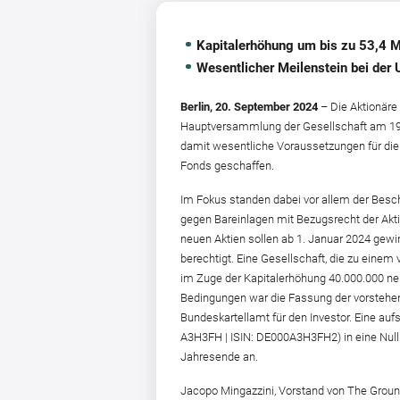
Kapitalerhöhung um bis zu 53,4 Mi
Wesentlicher Meilenstein bei der 
Berlin, 20. September 2024
– Die Aktionäre
Hauptversammlung der Gesellschaft am 19. 
damit wesentliche Voraussetzungen für die
Fonds geschaffen.
Im Fokus standen dabei vor allem der Besch
gegen Bareinlagen mit Bezugsrecht der Akti
neuen Aktien sollen ab 1. Januar 2024 gewi
berechtigt. Eine Gesellschaft, die zu einem
im Zuge der Kapitalerhöhung 40.000.000 ne
Bedingungen war die Fassung der vorstehen
Bundeskartellamt für den Investor. Eine a
A3H3FH | ISIN: DE000A3H3FH2) in eine Nul
Jahresende an.
Jacopo Mingazzini, Vorstand von The Grounds