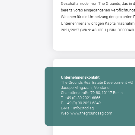
Geschäftsmodell von The Grounds, das in
bereits vorab eingegangenen Verpflichtung
Weichen für die Umsetzung der geplanten Par
Unternehmens wichtigen Kapitalmaßnahmen
2021/2027 (WKN: A3H3FH | ISIN: DE000A3H3
Unternehmenskontakt:
The Grounds Real Estate Development AG
Jacopo Mingazzini, Vorstand
Charlottenstraße 79-80, 10117 Berlin
T. +49 (0) 30 2021 6866
F- +49 (0) 30 2021 6849
E-Mail: info@tgd.ag
Web: www.thegroundsag.com