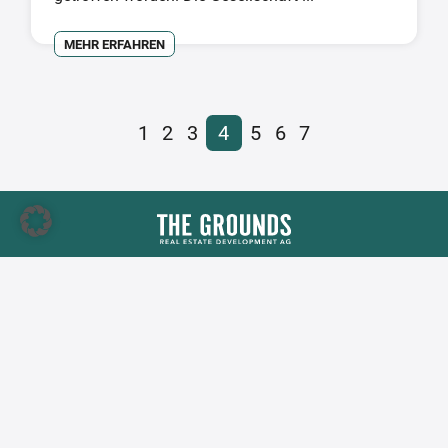
MEHR ERFAHREN
1
2
3
4
5
6
7
The Grounds Real Estate Development AG
Zimmerstraße 16
DE-10969 Berlin
Tel.:
+49 30 2021 6866
Fax:
+49 30 2021 6849
E-Mail:
info@tgd.ag