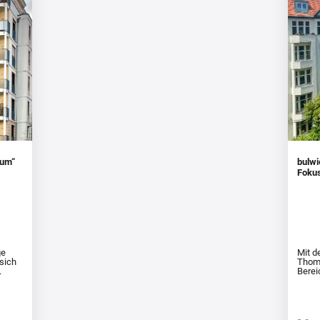
tum“
bulwi
Foku
ge
Mit d
sich
Thoma
.
Berei