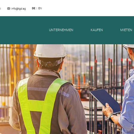
DE
EN
6
info@tgd.ag
UNTERNEHMEN
KAUFEN
MIETEN