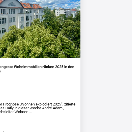
engesa: Wohnimmobilien rücken 2025 in den
s
er Prognose „Wohnen explodiert 2025“, zitierte
s Daily in dieser Woche André Adami,
chsleiter Wohnen ...