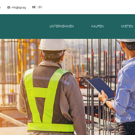
DE
EN
6
info@tgd.ag
 1 | 14464-01
UNTERNEHMEN
KAUFEN
MIETEN