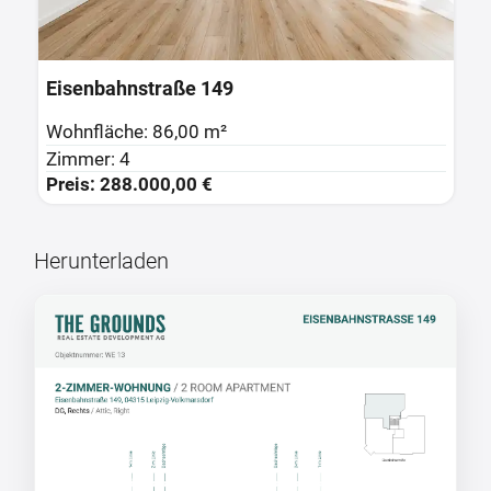
Eisenbahnstraße 149
E
Wohnfläche: 86,00 m²
W
Zimmer: 4
Z
Preis: 288.000,00 €
P
Herunterladen