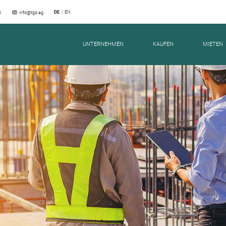
DE
EN
6
info@tgd.ag
RASSE 149 | EISEN WE14
UNTERNEHMEN
KAUFEN
MIETEN