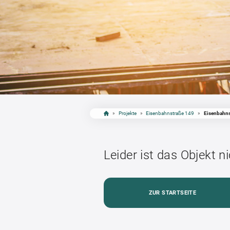
»
Projekte
»
Eisenbahnstraße 149
»
Eisenbahns
Leider ist das Objekt n
ZUR STARTSEITE