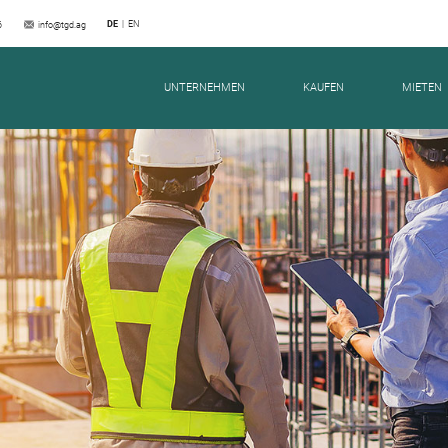
DE
EN
6
info@tgd.ag
NWEG 1 | 14546-V WE 09
UNTERNEHMEN
KAUFEN
MIETEN