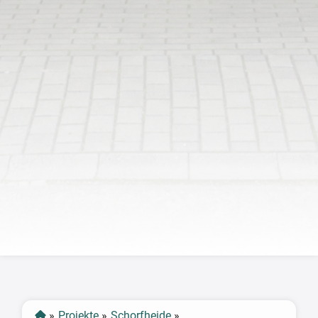
‹
›
»
Projekte
»
Schorfheide
»