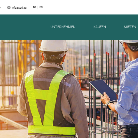
DE
EN
6
info@tgd.ag
RSTRASSE 11 | SCHWAR
UNTERNEHMEN
KAUFEN
MIETEN