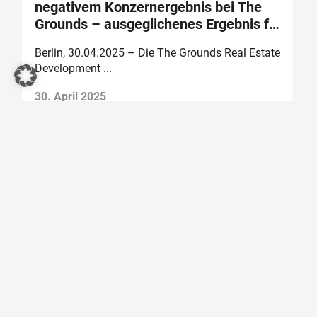
negativem Konzernergebnis bei The
A
Grounds – ausgeglichenes Ergebnis für
(
2025 prognostiziert
te
Berlin, 30.04.2025 – Die The Grounds Real Estate
B
Development ...
Th
30. April 2025
2
The Grounds Real Estate Development AG
Zimmerstraße 16
DE-10969 Berlin
Tel.:
+49 30 2021 6866
Fax:
+49 30 2021 6849
E-Mail:
info@tgd.ag