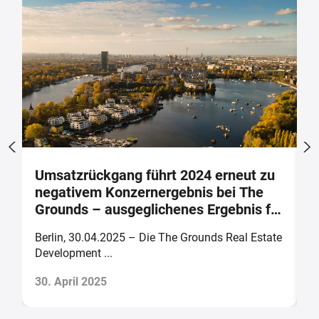
t
Umsatzrückgang führt 2024 erneut zu
A
negativem Konzernergebnis bei The
A
Grounds – ausgeglichenes Ergebnis für
(
2025 prognostiziert
te
Berlin, 30.04.2025 – Die The Grounds Real Estate
B
Development ...
Th
30. April 2025
2