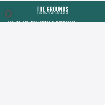
The Grounds Real Estate Development AG
Zimmerstraße 16
DE-10969 Berlin
Tel.:
+49 30 2021 6866
Fax:
+49 30 2021 6849
E-Mail:
info@tgd.ag
Mitglied im