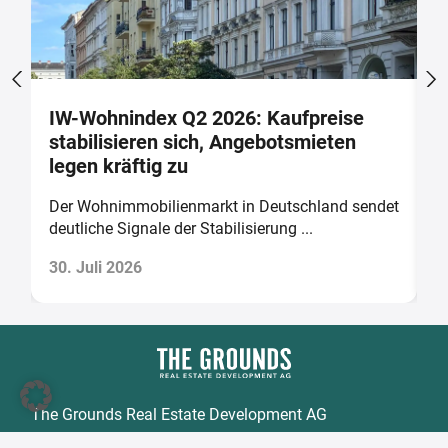
IW-Wohnindex Q2 2026: Kaufpreise
W
stabilisieren sich, Angebotsmieten
w
legen kräftig zu
b
Der Wohnimmobilienmarkt in Deutschland sendet
D
deutliche Signale der Stabilisierung ...
v
30. Juli 2026
2
The Grounds Real Estate Development AG
Zimmerstraße 16