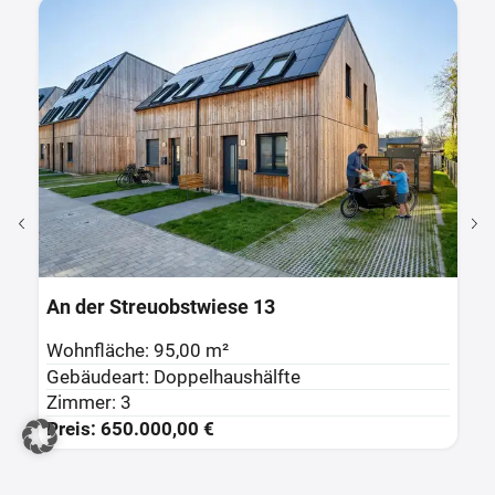
An der Streuobstwiese 43
S
Wohnfläche: 157,00 m²
W
Zimmer: 5
G
Preis: 950.000,00 €
Z
P