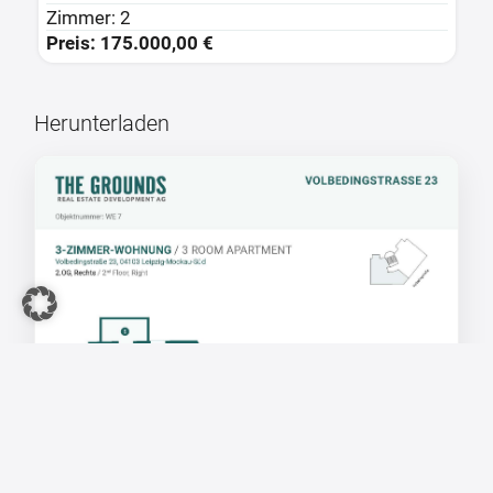
Zimmer: 2
Z
Preis: 175.000,00 €
P
Herunterladen