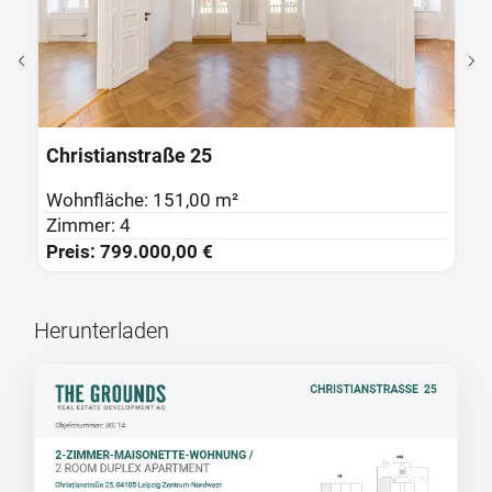
Christianstraße 25
C
Wohnfläche: 151,00 m²
W
Zimmer: 4
Z
Preis: 799.000,00 €
P
Herunterladen