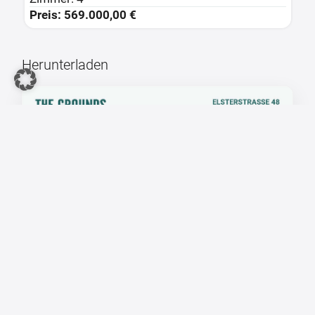
Preis: 569.000,00 €
P
Herunterladen