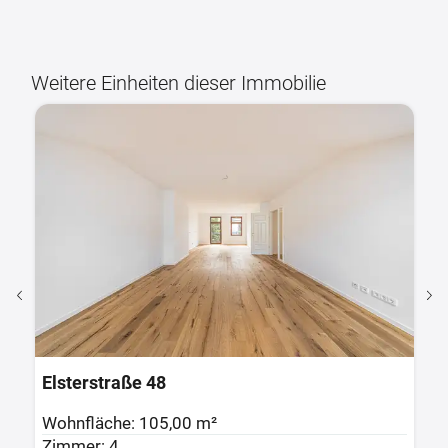
Weitere Einheiten dieser Immobilie
Elsterstraße 48
E
Wohnfläche: 105,00 m²
W
Zimmer: 4
Z