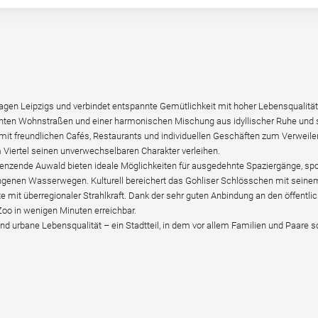
gen Leipzigs und verbindet entspannte Gemütlichkeit mit hoher Lebensqualität. 
nten Wohnstraßen und einer harmonischen Mischung aus idyllischer Ruhe und s
it freundlichen Cafés, Restaurants und individuellen Geschäften zum Verweil
iertel seinen unverwechselbaren Charakter verleihen.
nzende Auwald bieten ideale Möglichkeiten für ausgedehnte Spaziergänge, spor
ngenen Wasserwegen. Kulturell bereichert das Gohliser Schlösschen mit seine
mit überregionaler Strahlkraft. Dank der sehr guten Anbindung an den öffentlic
Zoo in wenigen Minuten erreichbar.
und urbane Lebensqualität – ein Stadtteil, in dem vor allem Familien und Paare s