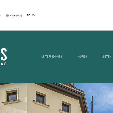
HLIS-SÜD
DE
EN
6
info@tgd.ag
UNTERNEHMEN
KAUFEN
MIETEN