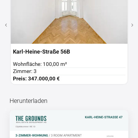
P
Karl-Heine-Straße 47
W
Wohnfläche: 65,00 m²
Z
Zimmer: 2
P
Preis: 185.000,00 €
Herunterladen