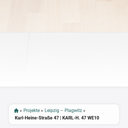
‹
›
»
Projekte
»
Leipzig – Plagwitz
»
Karl-Heine-Straße 47 | KARL-H. 47 WE10