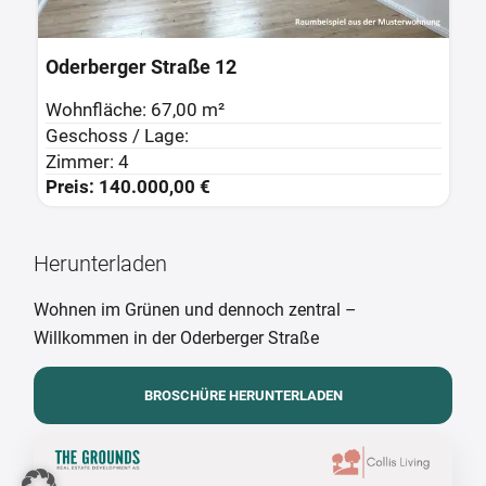
Oderberger Str
er Straße 12
Wohnfläche: 57,
Geschoss / Lage
e: 67,00 m²
Zimmer: 3
/ Lage:
Preis: 110.000,
4
0.000,00 €
Herunterladen
Wohnen im Grünen und dennoch zentral –
Willkommen in der Oderberger Straße
BROSCHÜRE HERUNTERLADEN