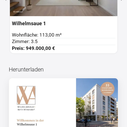
Wilhelmsaue 1
W
Wohnfläche: 113,00 m²
W
Zimmer: 3.5
Z
Preis: 949.000,00 €
P
Herunterladen