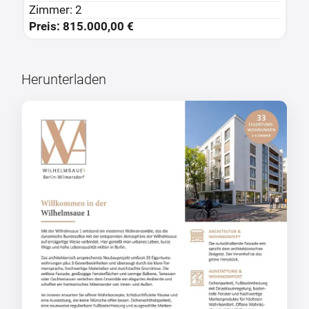
Zimmer: 3.5
Z
Preis: 949.000,00 €
P
Herunterladen