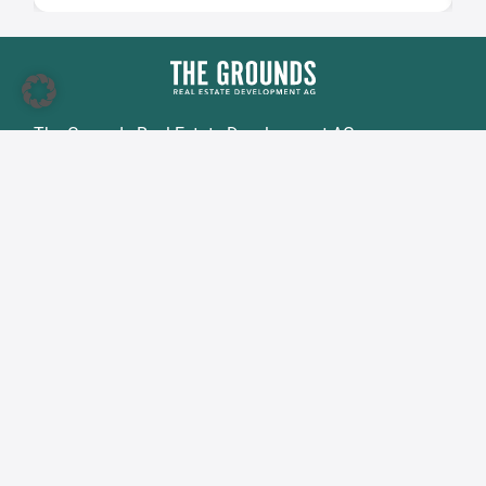
The Grounds Real Estate Development AG
Zimmerstraße 16
DE-10969 Berlin
Tel.:
+49 30 2021 6866
Fax:
+49 30 2021 6849
E-Mail:
info@tgd.ag
Mitglied im