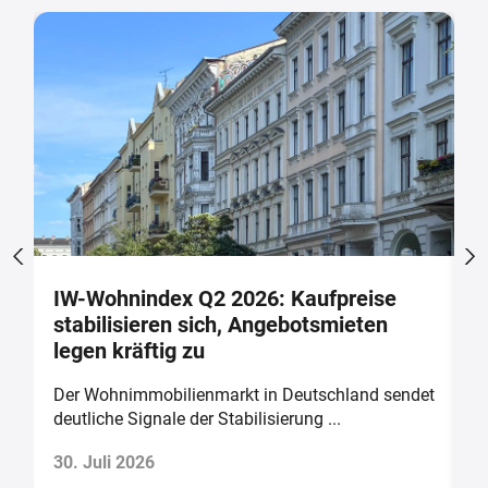
IW-Wohnindex Q2 2026: Kaufpreise
W
stabilisieren sich, Angebotsmieten
w
legen kräftig zu
b
Der Wohnimmobilienmarkt in Deutschland sendet
D
deutliche Signale der Stabilisierung ...
v
30. Juli 2026
2