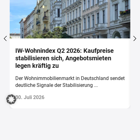
IW-Wohnindex Q2 2026: Kaufpreise
W
stabilisieren sich, Angebotsmieten
w
legen kräftig zu
b
Der Wohnimmobilienmarkt in Deutschland sendet
D
deutliche Signale der Stabilisierung ...
v
30. Juli 2026
2