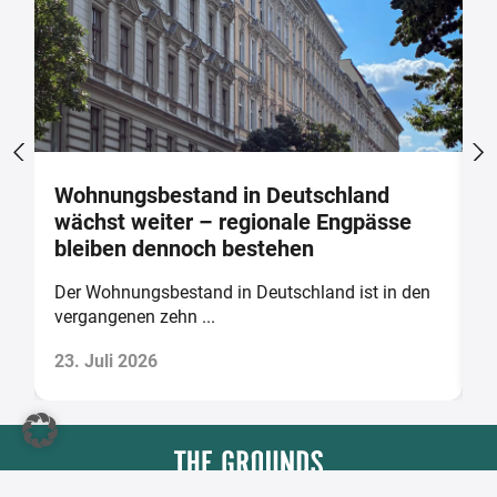
Wohnungsbestand in Deutschland
E
wächst weiter – regionale Engpässe
V
bleiben dennoch bestehen
s
et
Der Wohnungsbestand in Deutschland ist in den
D
vergangenen zehn ...
u
23. Juli 2026
1