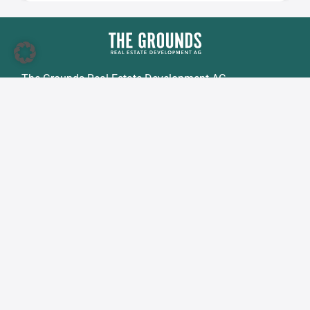
The Grounds Real Estate Development AG
Zimmerstraße 16
DE-10969 Berlin
Tel.:
+49 30 2021 6866
Fax:
+49 30 2021 6849
E-Mail:
info@tgd.ag
Mitglied im