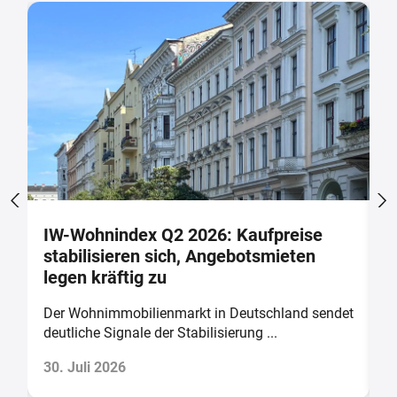
IW-Wohnindex Q2 2026: Kaufpreise
W
stabilisieren sich, Angebotsmieten
w
legen kräftig zu
b
Der Wohnimmobilienmarkt in Deutschland sendet
D
deutliche Signale der Stabilisierung ...
v
30. Juli 2026
2