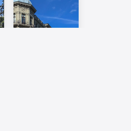
Europas Wohnungsmärkte im
Vergleich: Mehr Regulierung
allein schafft keinen neuen
Wohnraum
Die Wohnungsmärkte in Europa
stehen trotz sehr
unterschiedlicher politischer ...
16. Juli 2026