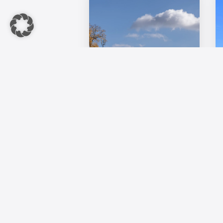
Jenseits des Speckgürtels:
Zweiter Ring um Berlin wird zum
neuen Wachstumsraum
Der Wachstumsschwerpunkt der
Hauptstadtregion verschiebt sich
zunehmend in einen ...
6. August 2026