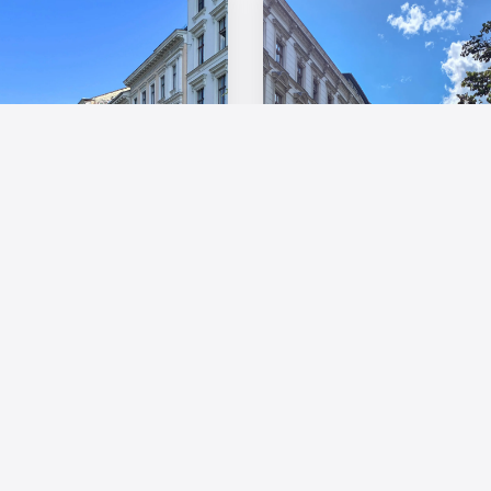
IW-Wohnindex Q2 2026:
Kaufpreise stabilisieren sich,
Angebotsmieten legen kräftig zu
Der Wohnimmobilienmarkt in
Wohnungsbestand in Deutschland
Deutschland sendet deutliche
Signale der Stabilisierung ...
wächst weiter – regionale
Engpässe bleiben dennoch
30. Juli 2026
bestehen
Der Wohnungsbestand in
Deutschland ist in den