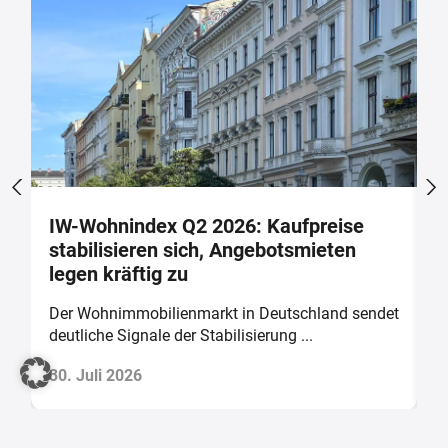
IW-Wohnindex Q2 2026: Kaufpreise
W
stabilisieren sich, Angebotsmieten
w
legen kräftig zu
b
Der Wohnimmobilienmarkt in Deutschland sendet
D
deutliche Signale der Stabilisierung ...
v
30. Juli 2026
2