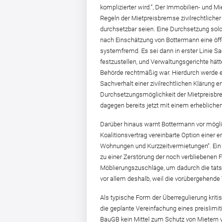
komplizierter wird.“, Der Immobilien- und Mi
Regeln der Mietpreisbremse zivilrechtlicher
durchsetzbar seien. Eine Durchsetzung sol
nach Einschätzung von Bottermann eine öff
systemfremd. Es sei dann in erster Linie S
festzustellen, und Verwaltungsgerichte hätt
Behörde rechtmäßig war. Hierdurch werde ein
Sachverhalt einer zivilrechtlichen Klärung en
Durchsetzungsmöglichkeit der Mietpreisbr
dagegen bereits jetzt mit einem erheblichen 
Darüber hinaus warnt Bottermann vor mögli
Koalitionsvertrag vereinbarte Option eine
Wohnungen und Kurzzeitvermietungen“. Ein g
zu einer Zerstörung der noch verbliebenen
Möblierungszuschläge, um dadurch die tatsä
vor allem deshalb, weil die vorübergehende
Als typische Form der Überregulierung krit
die geplante Vereinfachung eines preislimi
BauGB kein Mittel zum Schutz von Mietern 