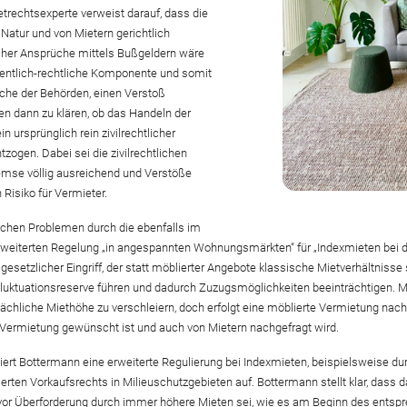
etrechtsexperte verweist darauf, dass die
 Natur und von Mietern gerichtlich
cher Ansprüche mittels Bußgeldern wäre
entlich-rechtliche Komponente und somit
ache der Behörden, einen Verstoß
en dann zu klären, ob das Handeln der
 ursprünglich rein zivilrechtlicher
tzogen. Dabei sei die zivilrechtlichen
emse völlig ausreichend und Verstöße
Risiko für Vermieter.
chen Problemen durch die ebenfalls im
r erweiterten Regelung „in angespannten Wohnungsmärkten“ für „Indexmieten be
esetzlicher Eingriff, der statt möblierter Angebote klassische Mietverhältnis
 Fluktuationsreserve führen und dadurch Zuzugsmöglichkeiten beeinträchtigen. 
chliche Miethöhe zu verschleiern, doch erfolgt eine möblierte Vermietung nac
 Vermietung gewünscht ist und auch von Mietern nachgefragt wird.
isiert Bottermann eine erweiterte Regulierung bei Indexmieten, beispielsweise 
tierten Vorkaufsrechts in Milieuschutzgebieten auf. Bottermann stellt klar, das
vor Überforderung durch immer höhere Mieten sei, wie es am Beginn des entsp