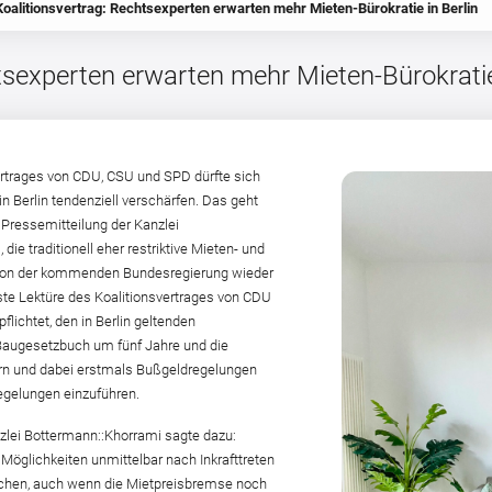
Koalitionsvertrag: Rechtsexperten erwarten mehr Mieten-Bürokratie in Berlin
tsexperten erwarten mehr Mieten-Bürokratie 
trages von CDU, CSU und SPD dürfte sich
in Berlin tendenziell verschärfen. Das geht
n Pressemitteilung der Kanzlei
die traditionell eher restriktive Mieten- und
 von der kommenden Bundesregierung wieder
erste Lektüre des Koalitionsvertrages von CDU
flichtet, den in Berlin geltenden
ugesetzbuch um fünf Jahre und die
rn und dabei erstmals Bußgeldregelungen
egelungen einzuführen.
lei Bottermann::Khorrami sagte dazu:
 Möglichkeiten unmittelbar nach Inkrafttreten
chen, auch wenn die Mietpreisbremse noch