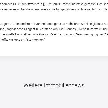
lagen des Milieuschutzrechts in § 172 BauGB „recht unpräzise gefasst“. Der G
tisieren lasse, wobei die Ausnahme von selbst genutztem Wohneigentum von den
nungsmarkt besonders relevanten Passagen aus rechtlicher Sicht zeigt, dass
ind“, sagt Jacopo Mingazzini, Vorstand von The Grounds. „Wenn Bürokratie und
ie zweifellos positiven Ansätze zur Vereinfachung und Beschleunigung des Bau
erhoffte Wirkung entfalten können.“
Weitere Immobiliennews