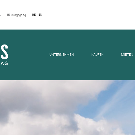
NEWS
DE
EN
6
info@tgd.ag
UNTERNEHMEN
KAUFEN
MIETEN