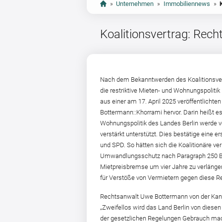
»
Unternehmen
»
Immobiliennews
»
Koalitionsvertrag: Rech
Nach dem Bekanntwerden des Koalitionsver
die restriktive Mieten- und Wohnungspolitik 
aus einer am 17. April 2025 veröffentlichte
Bottermann::Khorrami hervor. Darin heißt es, 
Wohnungspolitik des Landes Berlin werde
verstärkt unterstützt. Dies bestätige eine 
und SPD. So hätten sich die Koalitionäre verp
Umwandlungsschutz nach Paragraph 250 Ba
Mietpreisbremse um vier Jahre zu verlänge
für Verstöße von Vermietern gegen diese R
Rechtsanwalt Uwe Bottermann von der Kanz
„Zweifellos wird das Land Berlin von diesen
der gesetzlichen Regelungen Gebrauch ma