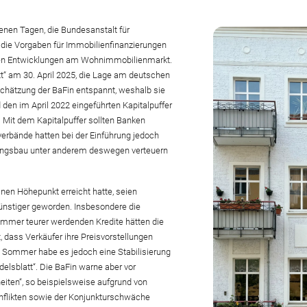
enen Tagen, die Bundesanstalt für
 die Vorgaben für Immobilienfinanzierungen
sten Entwicklungen am Wohnimmobilienmarkt.
t“ am 30. April 2025, die Lage am deutschen
hätzung der BaFin entspannt, weshalb sie
 den im April 2022 eingeführten Kapitalpuffer
 Mit dem Kapitalpuffer sollten Banken
rbände hatten bei der Einführung jedoch
nungsbau unter anderem deswegen verteuern
inen Höhepunkt erreicht hatte, seien
ünstiger geworden. Insbesondere die
immer teurer werdenden Kredite hätten die
 dass Verkäufer ihre Preisvorstellungen
 Sommer habe es jedoch eine Stabilisierung
elsblatt“. Die BaFin warne aber vor
iten“, so beispielsweise aufgrund von
flikten sowie der Konjunkturschwäche