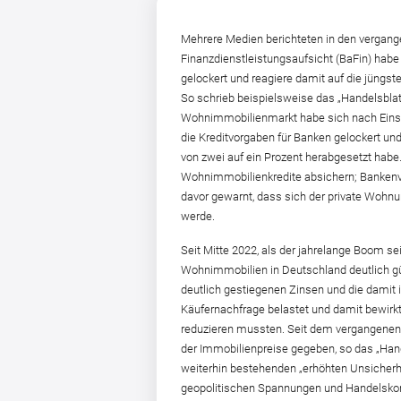
Mehrere Medien berichteten in den vergang
Finanzdienstleistungsaufsicht (BaFin) habe
gelockert und reagiere damit auf die jüng
So schrieb beispielsweise das „Handelsblat
Wohnimmobilienmarkt habe sich nach Einsc
die Kreditvorgaben für Banken gelockert und
von zwei auf ein Prozent herabgesetzt habe.
Wohnimmobilienkredite absichern; Bankenve
davor gewarnt, dass sich der private Woh
werde.
Seit Mitte 2022, als der jahrelange Boom se
Wohnimmobilien in Deutschland deutlich g
deutlich gestiegenen Zinsen und die damit 
Käufernachfrage belastet und damit bewirkt,
reduzieren mussten. Seit dem vergangenen
der Immobilienpreise gegeben, so das „Hand
weiterhin bestehenden „erhöhten Unsicherhe
geopolitischen Spannungen und Handelskon