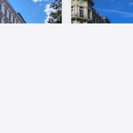
Europas Wohnungsmärkte im
Vergleich: Mehr Regulierung
allein schafft keinen neuen
Wohnungsbestand in Deutschland
Wohnraum
wächst weiter – regionale
Die Wohnungsmärkte in Europa
Engpässe bleiben dennoch
stehen trotz sehr
bestehen
unterschiedlicher politischer ...
Der Wohnungsbestand in
16. Juli 2026
Deutschland ist in den
vergangenen zehn ...
23. Juli 2026