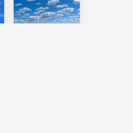
Berliner Investmentmarkt zur
Jahresmitte: Gewerbe bleibt
verhalten, Wohnsegment zeigt
sich stabiler
Der Berliner
Immobilieninvestmentmarkt zeigt
zur Jahresmitte ein geteiltes Bild.
...
9. Juli 2026