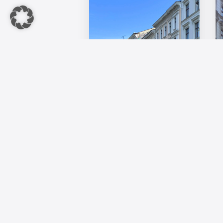
IW-Wohnindex Q2 2026:
Kaufpreise stabilisieren sich,
Angebotsmieten legen kräftig zu
Der Wohnimmobilienmarkt in
Deutschland sendet deutliche
Signale der Stabilisierung ...
30. Juli 2026