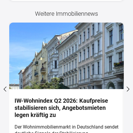
Weitere Immobiliennews
IW-Wohnindex Q2 2026: Kaufpreise
W
stabilisieren sich, Angebotsmieten
w
legen kräftig zu
b
Der Wohnimmobilienmarkt in Deutschland sendet
D