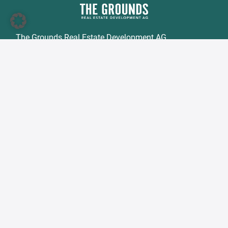
The Grounds Real Estate Development AG
Zimmerstraße 16
DE-10969 Berlin
Tel.:
+49 30 2021 6866
Fax:
+49 30 2021 6849
E-Mail:
info@tgd.ag
Mitglied im