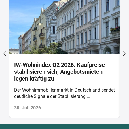
IW-Wohnindex Q2 2026: Kaufpreise
W
stabilisieren sich, Angebotsmieten
w
legen kräftig zu
b
Der Wohnimmobilienmarkt in Deutschland sendet
D
deutliche Signale der Stabilisierung ...
v
30. Juli 2026
2