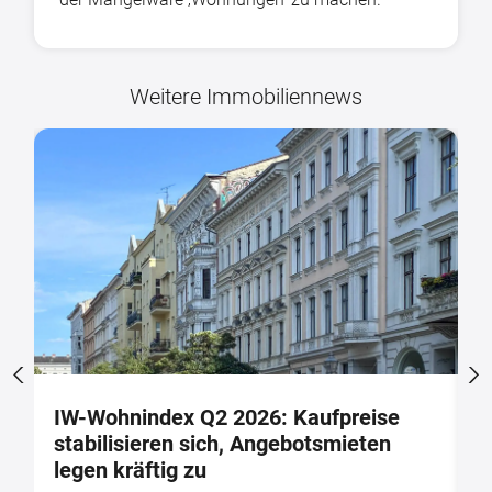
Weitere Immobiliennews
IW-Wohnindex Q2 2026: Kaufpreise
W
stabilisieren sich, Angebotsmieten
w
legen kräftig zu
b