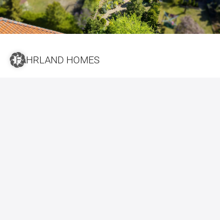
FAHRLAND HOMES
Ihr Traumhaus in idyllischer Umgebung
Die von Semmelhaack entwickelten Eigenheime verfügen
über familienfreundlichen Grundrissen und wurden in
einer wunderschönen Wohnlage erbaut. Fahrland bietet
eine attraktive Kombination aus ländlicher Idylle,
MEHR ERFAHREN
moderner Wohnqualität und ist geprägt von malerischen
Feldern, dem Fahrlander See im Süden und der Döberitzer
Heide im Osten und verbindet historische Wurzeln mit
moderner Urbanisierung. Das Stadtviertel zieht vor allem
Familien an, die eine ruhige Wohnlage mit guter
Anbindung suchen.