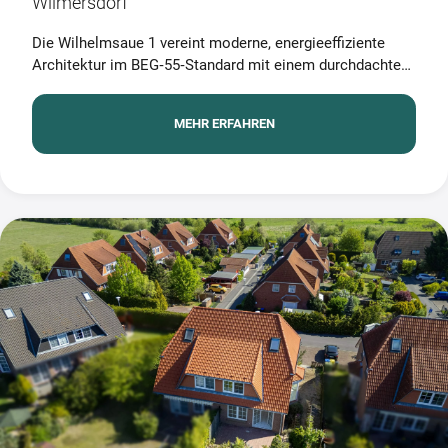
Wilmersdorf
Die Wilhelmsaue 1 vereint moderne, energieeffiziente
Architektur im BEG‑55‑Standard mit einem durchdachten
Wohnkonzept für unterschiedliche Lebensphasen. Ein
klares Design, Aufzug und vielfältige Wohnungsgrößen
MEHR ERFAHREN
sorgen für hohen Alltagskomfort. Der begrünte Innenhof,
Spiel- und Aufenthaltsflächen sowie die zentrale Lage in
Wilmersdorf machen das Projekt für Selbstnutzer und
Kapitalanleger gleichermaßen attraktiv.