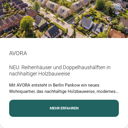
AVORA
NEU: Reihenhäuser und Doppelhaushälften in
nachhaltiger Holzbauweise
Mit AVORA entsteht in Berlin Pankow ein neues
Wohnquartier, das nachhaltige Holzbauweise, modernes
Design und ein einzigartiges Nachbarschaftskonzept
vereint. Moderne Reihenhäuser und Doppelhaushälften
MEHR ERFAHREN
mit Wohnflächen von
ca. 95 m² bis 169 m²
, eingebettet
in grüne Gemeinschaftsflächen. Das klimafreundliche
Energiekonzept mit Photovoltaik, Erdwärmesonden und